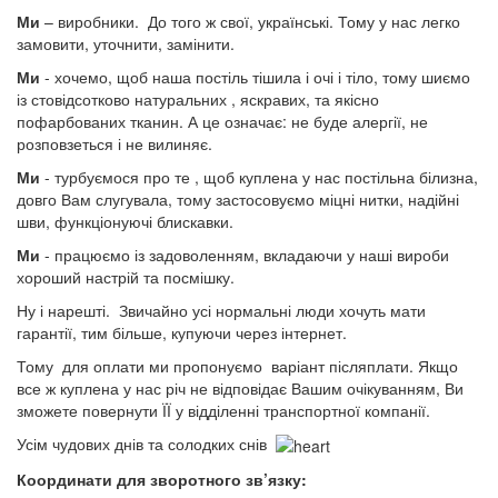
Ми
– виробники. До того ж свої, українські. Тому у нас легко
замовити, уточнити, замінити.
Ми
- хочемо, щоб наша постіль тішила і очі і тіло, тому шиємо
із стовідсотково натуральних , яскравих, та якісно
пофарбованих тканин. А це означає: не буде алергії, не
розповзеться і не вилиняє.
Ми
- турбуємося про те , щоб куплена у нас постільна білизна,
довго Вам слугувала, тому застосовуємо міцні нитки, надійні
шви, функціонуючі блискавки.
Ми
- працюємо із задоволенням, вкладаючи у наші вироби
хороший настрій та посмішку.
Ну і нарешті. Звичайно усі нормальні люди хочуть мати
гарантії, тим більше, купуючи через інтернет.
Тому для оплати ми пропонуємо варіант післяплати. Якщо
все ж куплена у нас річ не відповідає Вашим очікуванням, Ви
зможете повернути ЇЇ у відділенні транспортної компанії.
Усім чудових днів та солодких снів
Координати для зворотного зв’язку: