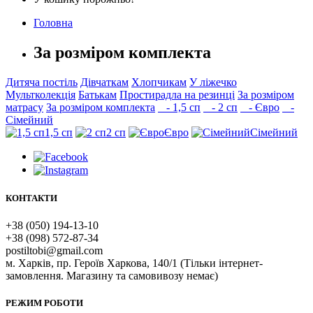
Головна
За розміром комплекта
Дитяча постіль
Дівчаткам
Хлопчикам
У ліжечко
Мультколекція
Батькам
Простирадла на резинці
За розміром
матрасу
За розміром комплекта
- 1,5 сп
- 2 сп
- Євро
-
Сімейний
1,5 сп
2 сп
Євро
Сімейний
КОНТАКТИ
+38 (050) 194-13-10
+38 (098) 572-87-34
postiltobi@gmail.com
м. Харків, пр. Героїв Харкова, 140/1 (Тільки інтернет-
замовлення. Магазину та самовивозу немає)
РЕЖИМ РОБОТИ