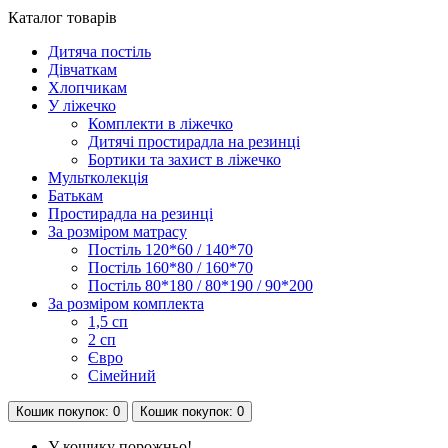
Каталог
товарів
Дитяча постіль
Дівчаткам
Хлопчикам
У ліжечко
Комплекти в ліжечко
Дитячі простирадла на резинці
Бортики та захист в ліжечко
Мультколекція
Батькам
Простирадла на резинці
За розміром матрасу
Постіль 120*60 / 140*70
Постіль 160*80 / 160*70
Постіль 80*180 / 80*190 / 90*200
За розміром комплекта
1,5 сп
2 сп
Євро
Сімейний
Кошик
покупок
: 0
Кошик
покупок
: 0
У кошику порожньо!