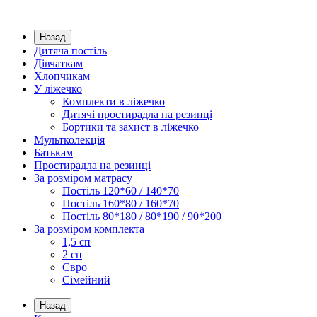
Назад
Дитяча постіль
Дівчаткам
Хлопчикам
У ліжечко
Комплекти в ліжечко
Дитячі простирадла на резинці
Бортики та захист в ліжечко
Мультколекція
Батькам
Простирадла на резинці
За розміром матрасу
Постіль 120*60 / 140*70
Постіль 160*80 / 160*70
Постіль 80*180 / 80*190 / 90*200
За розміром комплекта
1,5 сп
2 сп
Євро
Сімейний
Назад