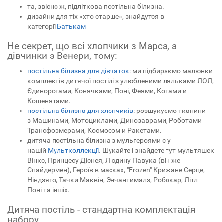
та, звісно ж, підліткова постільна білизна.
дизайни для тіх «хто старше», знайдутся в
категорії
Батькам
Не секрет, що всі хлопчики з Марса, а
дівчинки з Венери, тому:
постільна білизна для дівчаток
: ми підбираємо малюнки
комплектів дитячої постілі з улюбленими ляльками ЛОЛ,
Єдинорогами, Конячками, Поні, Феями, Котами и
Кошенятами.
постільна білизна для хлопчиків
: розшукуємо тканини
з Машинами, Мотоциклами, Динозаврами, Роботами
Трансформерами, Космосом и Ракетами.
дитяча постільна білизна з мульгероями є у
нашій
Мультколлекції
. Шукайте і знайдете тут мультяшек
Вінкс, Принцесу Діснея, Людину Павука (він же
Спайдермен), Героїв в масках, "Frozen" Крижане Серце,
Ніндзяго, Тачки Маквін, Энчантималз, Робокар, Літл
Поні та іншіх.
Дитяча постіль - стандартна комплектація
набору