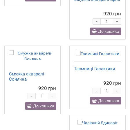
920 грн
-
+
До кошика
Таємниці Галактики
Смужка акварелі-
Сонячна
920 грн
920 грн
-
+
-
+
До кошика
До кошика