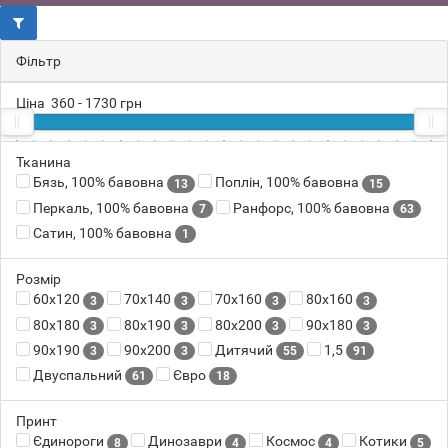
Фільтр
Ціна
360
-
1730
грн
360
Тканина
366
428
640
1730
Бязь, 100% бавовна
Поплін, 100% бавовна
13
15
Перкаль, 100% бавовна
Ранфорс, 100% бавовна
7
63
Сатин, 100% бавовна
1
Розмір
60х120
70х140
70х160
80х160
3
3
3
3
80х180
80х190
80х200
90х180
3
3
3
3
90х190
90х200
Дитячий
1,5
3
3
55
91
Двуспальний
Євро
61
18
Принт
Єдинороги
Динозаври
Космос
Котики
8
4
4
5