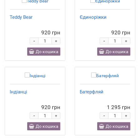
Teddy Bear
Єдиноріжки
920 грн
920 грн
-
-
+
+
До кошика
До кошика
Індіанці
Батерфляй
920 грн
1 295 грн
-
-
+
+
До кошика
До кошика