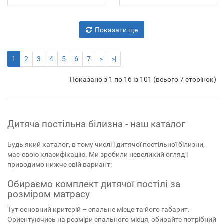
Показати ще
1
2
3
4
5
6
7
>
>|
Показано з 1 по 16 із 101 (всього 7 сторінок)
Дитяча постільна білизна - наш каталог
Будь який каталог, в тому числі і дитячої постільної білизни,
має свою класифікацію. Ми зробили невеликий огляд і
приводимо нижче свій вариант:
Обираємо комплект дитячої постілі за
розміром матрасу
Тут основний критерій – спальне місце та його габарит.
Ориентуючись на розміри спального місця, обирайте потрібний