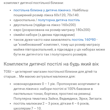
комплект дитячої постільної білизни:
постільна білизна у дитяче ліжечко
. Найбільш
поширений розмір ліжка 60х120, 70х140.
односпальна /
полуторна дитяча постіль
двуспальна (підійде на ліжко 160х200)
євро (розрахована на розмір матрасу 180х200)
сімейні набори (з двома підковдрами)
також дуже часто нам замовляють
постіль 160*80
-
це "комбінований" комплект, тому що розмір матрасу
майже півтораспальний, а підковдра у ціх наборах може
бути як дитячтого так і полуторного розмірів.
Комплекти дитячої постілі на будь який вік
ТОБІ – це інтернет магазин постільної білизни для дітей та
старше... Ми маємо актуальні малюнки для:
новонароджених 0 – 1 рік. Пропонуємо асортимент в
дитяче ліжечко: набори постілі зі 100% бавовни в
пастельных тонах, бортики, простині на резинці.
Популярна тематика Зайки, Ведмедики, Зірки, Зигзаги.
постіль малюкам 2 – 3 роки, діткам 4 – 6 років,
школярам 7 – 10.