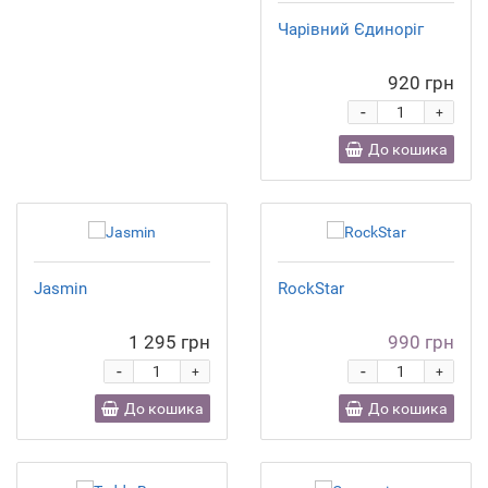
Чарівний Єдиноріг
920 грн
-
+
До кошика
Jasmin
RockStar
1 295 грн
990 грн
-
-
+
+
До кошика
До кошика