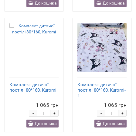
До кошика
До кошика
Комплект дитячої
Комплект дитячої
постілі 80*160, Kuromi
постілі 80*160, Kuromi-
1
1 065 грн
1 065 грн
-
-
+
+
До кошика
До кошика