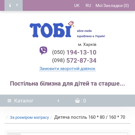
UK
RU
Мої Закладки (0)
м. Харків
194-13-10
(050)
572-87-34
(098)
Замовити зворотній дзвінок
Постільна білизна для дітей та старше...
Каталог
: 0
Дитяча постіль 160 * 80 / 160 * 70
За розміром матрасу