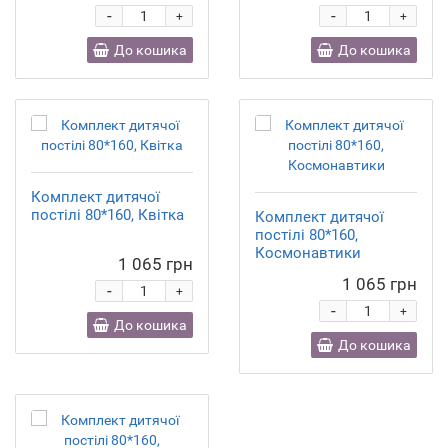
-
-
+
+
До кошика
До кошика
Комплект дитячої
постілі 80*160, Квітка
Комплект дитячої
постілі 80*160,
Космонавтики
1 065 грн
1 065 грн
-
+
-
+
До кошика
До кошика