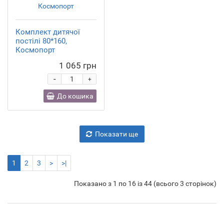
Комплект дитячої
постілі 80*160,
Космопорт
1 065 грн
-
+
До кошика
Показати ще
1
2
3
>
>|
Показано з 1 по 16 із 44 (всього 3 сторінок)