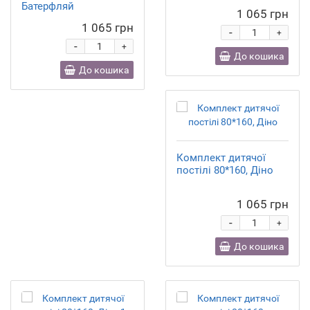
Батерфляй
1 065 грн
1 065 грн
-
+
-
+
До кошика
До кошика
Комплект дитячої
постілі 80*160, Діно
1 065 грн
-
+
До кошика