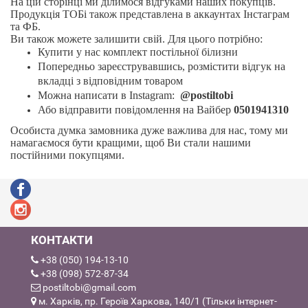
На цій сторінці ми ділимося відгуками наших покупців.
Продукція ТОБі також представлена в
аккаунтах Інстаграм
та ФБ
.
Ви також можете залишити свій
.
Для
цього потрібно
:
Купити у нас комплект постільної білизни
Попередньо зареєструвавшись
, розмістити відгук на
вкладці з відповідним товаром
Можна написати в
Instagram
:
@
postiltobi
Або відправити повідомлення на Вайбер
0501941310
Особиста думка замовника дуже важлива для нас, тому ми
намагаємося бути кращими, щоб Ви стали нашими
постійними покупцями
.
КОНТАКТИ
+38 (050) 194-13-10
+38 (098) 572-87-34
postiltobi@gmail.com
м. Харків, пр. Героїв Харкова, 140/1 (Тільки інтернет-