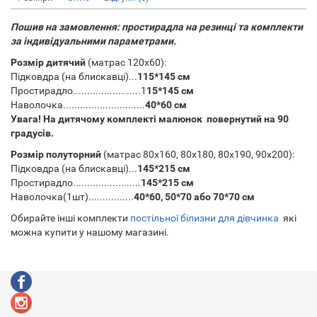
Пошив на замовлення: простирадла на резинці та комплекти
за індивідуальними параметрами.
Розмір дитячий
(матрас
120х60):
Підковдра (на блискавці)...
115*145 см
Простирадло........................1
15*145 см
Наволочка.............................
40*60 см
Увага! На дитячому комплекті малюнок повернутий на 90
градусів.
Розмір полуторний
(матрас
80х160,
80х180,
80х190,
90х200):
Підковдра (на блискавці)...
145*215 см
Простирадло........................
145*215 см
Наволочка(1шт)................
40*60, 50*70 або 70*70 см
Обирайте інші комплекти
постільної білизни для дівчинка
які
можна купити у нашому магазині.