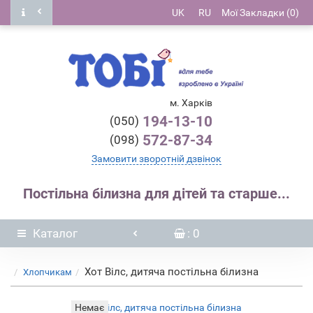
UK
RU
Мої Закладки (0)
м. Харків
194-13-10
(050)
572-87-34
(098)
Замовити зворотній дзвінок
Постільна білизна для дітей та старше...
Каталог
: 0
Хот Вілс, дитяча постільна білизна
Хлопчикам
Немає