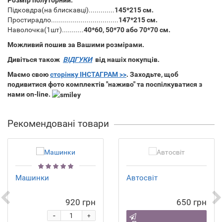
Розмір полуторний:
Підковдра(на блискавці).............
145*215 см.
Простирадло..................................
147*215 см.
Наволочка(1шт)...........
40*60, 50*70 або 70*70 см.
Можливий пошив за Вашими розмірами.
Дивіться також
ВІДГУКИ
від нашіх покупців.
Маємо свою
сторінку ІНСТАГРАМ >>
. Заходьте, щоб
подивитися фото комплектів "наживо" та поспілкуватися з
нами on-line.
Рекомендовані товари
Машинки
Автосвіт
920 грн
650 грн
-
+