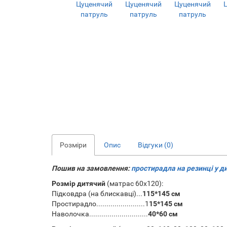
Розміри
Опис
Відгуки (0)
Пошив на замовлення:
простирадла на резинці у д
Розмір дитячий
(матрас
60х120):
Підковдра (на блискавці)...
115*145 см
Простирадло........................1
15*145 см
Наволочка.............................
40*60 см