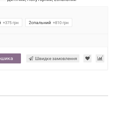
й
2спальний
+375 грн
+810 грн
ошика
Швидке замовлення