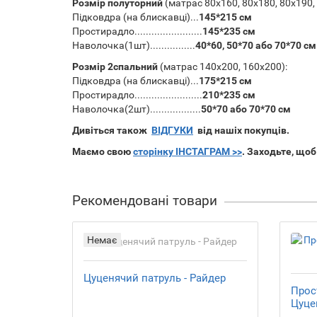
Розмір полуторний
(матрас
80х160,
80х180,
80х190,
Підковдра (на блискавці)...
145*215 см
Простирадло........................
145*235 см
Наволочка(1шт)................
40*60, 50*70 або 70*70 см
Розмір 2спальний
(матрас
140х200,
160х200):
Підковдра (на блискавці)...
175*215 см
Простирадло........................
210*235 см
Наволочка(2шт)..................
50*70 або 70*70 см
Дивіться також
ВІДГУКИ
від нашіх покупців.
Маємо свою
сторінку ІНСТАГРАМ >>
. Заходьте, щоб
Рекомендовані товари
Немає
Цуценячий патруль - Райдер
Прос
Цуце