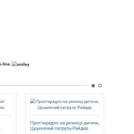
-line.
Простирадло на резинці дитяче,
Комплек
ь
Цуценячий патруль-Райдер
80*160