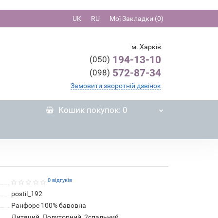
UK
RU
Мої Закладки (0)
м. Харків
194-13-10
(050)
572-87-34
(098)
Замовити зворотній дзвінок
Кошик
покупок
: 0
0 відгуків
postil_192
Ранфорс 100% бавовна
Дитячий, Полуторний, 2спальний