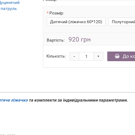
Розмір:
Дитячий (ліжечко 60*120)
Полуторни
920 грн
Вартість:
-
До к
Кількість:
+
итяче ліжечко
та комплекти за індивідуальними параметрами.