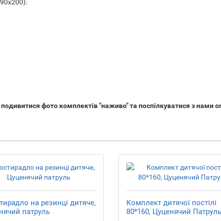
90х200):
 подивитися фото комплектів "наживо" та поспілкуватися з нами on
тирадло на резинці дитяче,
Комплект дитячої постілі
нячий патруль
80*160, Цуценячий Патрул