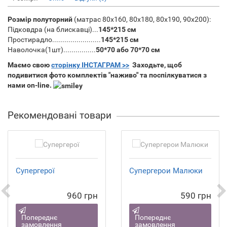
Розмір полуторний
(матрас
80х160,
80х180,
80х190,
90х200):
Підковдра (на блискавці)...
145*215 см
Простирадло........................
145*215 см
Наволочка(1шт)................
50*70 або 70*70 см
Маємо свою
сторінку ІНСТАГРАМ >>
Заходьте, щоб
подивитися фото комплектів "наживо" та поспілкуватися з
нами on-line.
Рекомендовані товари
Супергерої
Супергерои Малюки
960 грн
590 грн
Попереднє
Попереднє
замовлення
замовлення