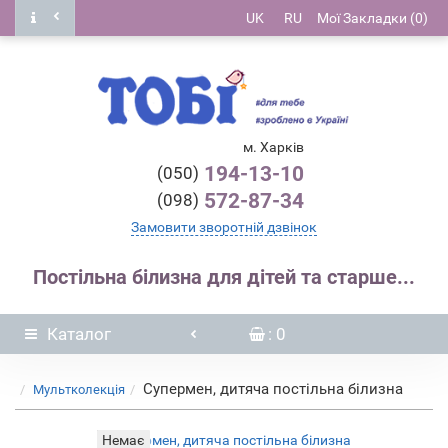
UK
RU
Мої Закладки (0)
м. Харків
194-13-10
(050)
572-87-34
(098)
Замовити зворотній дзвінок
Постільна білизна для дітей та старше...
Каталог
: 0
Супермен, дитяча постільна білизна
Мультколекція
Немає