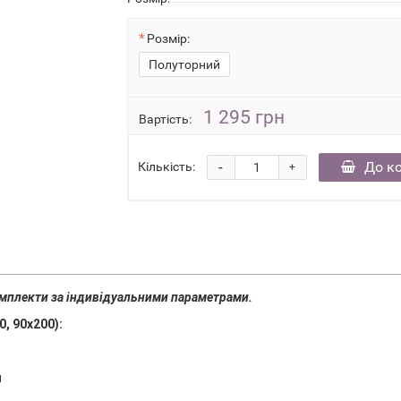
Розмір:
Полуторний
1 295 грн
Вартість:
-
До к
Кількість:
+
омплекти за індивідуальними параметрами.
, 90х200):
м