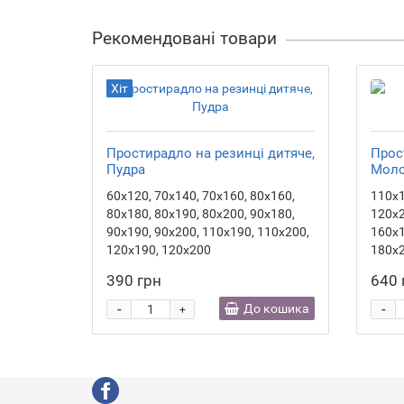
Рекомендовані товари
Хіт
Простирадло на резинці дитяче,
Прос
Пудра
Мол
60х120, 70х140, 70х160, 80х160,
110х1
80х180, 80х190, 80х200, 90х180,
120х2
90х190, 90х200, 110х190, 110х200,
160х1
120х190, 120х200
180х
390 грн
640 
-
-
До кошика
+