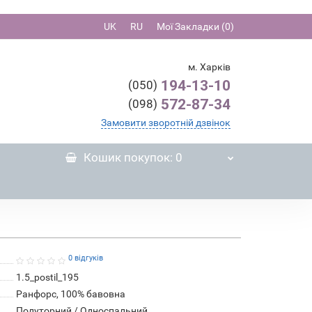
UK
RU
Мої Закладки (0)
м. Харків
194-13-10
(050)
572-87-34
(098)
Замовити зворотній дзвінок
Кошик
покупок
: 0
0 відгуків
1.5_postil_195
Ранфорс, 100% бавовна
Полуторний / Односпальний