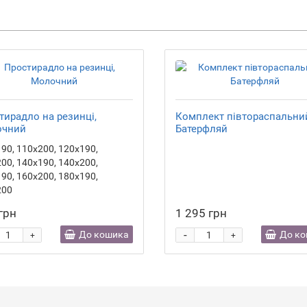
тирадло на резинці,
Комплект півтораспальни
очний
Батерфляй
90, 110х200, 120х190,
00, 140х190, 140х200,
90, 160х200, 180х190,
200
грн
1 295 грн
-
До кошика
До к
+
+