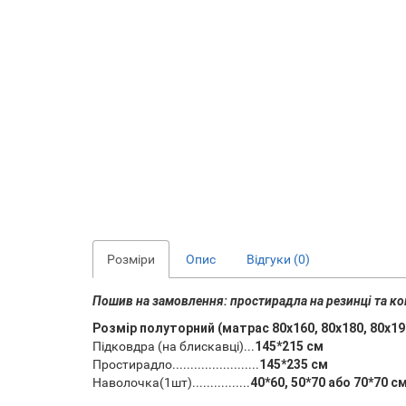
Розміри
Опис
Відгуки (0)
Пошив на замовлення: простирадла на резинці та к
Розмір полуторний (матрас 80х160, 80х180, 80х190
Підковдра (на блискавці)...
145*215 см
Простирадло........................
145*235 см
Наволочка(1шт)................
40*60, 50*70 або 70*70 с