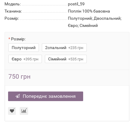
Модель:
postil_59
Тканина:
Поплін 100% бавовна
Розмір:
Полуторний; Двоспальний;
Євро; Сімейний
Розмір:
Полуторний
2спальний
+235 грн
Євро
Сімейний
+395 грн
+535 грн
750 грн
Попереднє замовлення