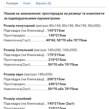
Розміри
Опис
Відгуки (0)
Пошив на замовлення: простирадла на резинці та комплекти
за індивідуальними параметрами.
Розмір полуторний
(матрас
80х160,
80х180,
80х190,
90х200):
Підковдра (на блискавці)...
145*215см
Простирадло........................
145*215см
Наволочка(1шт)................
40*60, 50*70 або 70*70см
Розмір 2спальний
(матрас
140х200,
160х200):
Підковдра (на блискавці)...
175*215см
Простирадло........................
210*215см
Наволочка(2шт)..................
50*70 або 70*70см
Розмір євро
(матрас
180х200):
Підковдра (на блискавці)...
200*215см
Простирадло........................
240*215см
Наволочка(2шт)..................
50*70 або 70*70см
Розмір сімейний:
Підковдра (на блискавці)...
145*215см (2шт)
Простирадло........................
210*215см