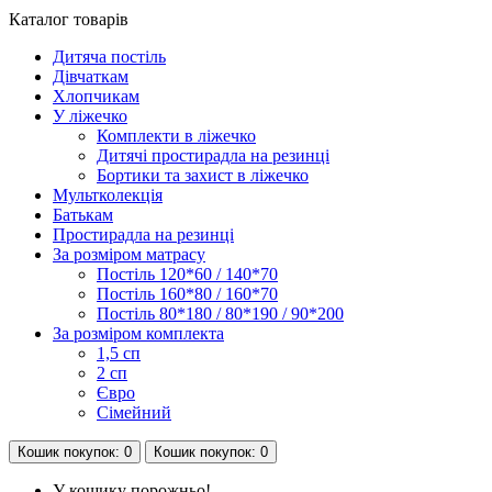
Каталог
товарів
Дитяча постіль
Дівчаткам
Хлопчикам
У ліжечко
Комплекти в ліжечко
Дитячі простирадла на резинці
Бортики та захист в ліжечко
Мультколекція
Батькам
Простирадла на резинці
За розміром матрасу
Постіль 120*60 / 140*70
Постіль 160*80 / 160*70
Постіль 80*180 / 80*190 / 90*200
За розміром комплекта
1,5 сп
2 сп
Євро
Сімейний
Кошик
покупок
: 0
Кошик
покупок
: 0
У кошику порожньо!