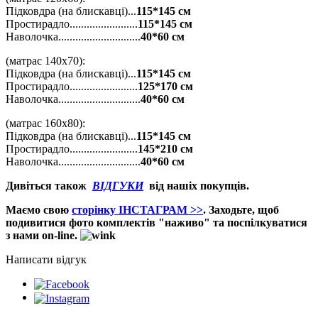
Підковдра (на блискавці)...
115*145 см
Простирадло........................
115*145 см
Наволочка.............................
40*60 см
(матрас
140х70):
Підковдра (на блискавці)...
115*145 см
Простирадло........................
125*170 см
Наволочка.............................
40*60 см
(матрас
160х80):
Підковдра (на блискавці)...
115*145 см
Простирадло........................
145*210 см
Наволочка.............................
40*60 см
Дивіться також
ВІДГУКИ
від нашіх покупців.
Маємо свою
сторінку ІНСТАГРАМ >>
. Заходьте, щоб
подивитися фото комплектів "наживо" та поспілкуватися
з нами on-line.
Написати відгук