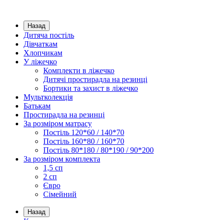
Назад
Дитяча постіль
Дівчаткам
Хлопчикам
У ліжечко
Комплекти в ліжечко
Дитячі простирадла на резинці
Бортики та захист в ліжечко
Мультколекція
Батькам
Простирадла на резинці
За розміром матрасу
Постіль 120*60 / 140*70
Постіль 160*80 / 160*70
Постіль 80*180 / 80*190 / 90*200
За розміром комплекта
1,5 сп
2 сп
Євро
Сімейний
Назад